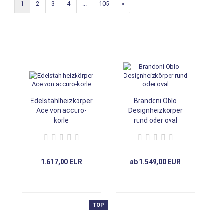
1
2
3
4
...
105
»
Edelstahlheizkörper
Brandoni Oblo
Ace von accuro-
Designheizkörper
korle
rund oder oval
1.617,00 EUR
ab 1.549,00 EUR
TOP