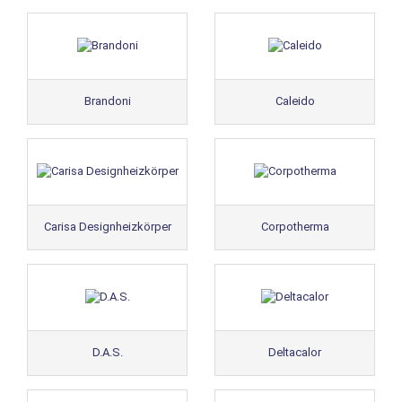
Brandoni
Caleido
Carisa Designheizkörper
Corpotherma
D.A.S.
Deltacalor