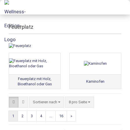
Feuerplatz
Feuerplatz mit Holz,
Kaminofen
Bioethanol oder Gas
Sortieren nach
8 pro Seite
1
2
3
4
...
16
»