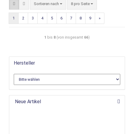
Sortieren nach
8 pro Seite
1
2
3
4
5
6
7
8
9
»
1
bis
8
(von insgesamt
66
)
Hersteller
Neue Artikel