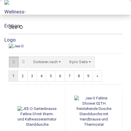
Jee-O
Sortieren nach
8 pro Seite
1
2
3
4
5
6
7
8
9
»