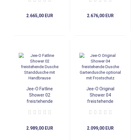
Standdusche
Standdusche
Gartendusche
Gartendusche
Kaltwasser
2.665,00 EUR
2.676,00 EUR
Jee-O Fatline
Jee-O Original
Shower 02
Shower 04
freistehende
freistehende
Dusche
Dusche
Standdusche mit
Gartendusche
Handbrause
optional mit
Frostschutz
2.989,00 EUR
2.099,00 EUR