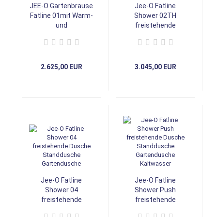
JEE-O Gartenbrause
Jee-O Fatline
Fatline 01mit Warm-
Shower 02TH
und
freistehende
Kaltwasserarmatur
Dusche
Standdusche
Standdusche mit
Handbrause und
Thermostat
2.625,00 EUR
3.045,00 EUR
Jee-O Fatline
Jee-O Fatline
Shower 04
Shower Push
freistehende
freistehende
Dusche
Dusche