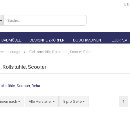
D
Lieferland
BADMÖBEL
DESIGNHEIZKÖRPER
DUSCHKABINEN
FEUERPLAT
»
lness-Lounge
Elektromobile, Rollstühle, Scooter, Reha
, Rollstühle, Scooter
Konto erstellen
Passwort vergesse
tieren nach
Alle Hersteller
8 pro Seite
1