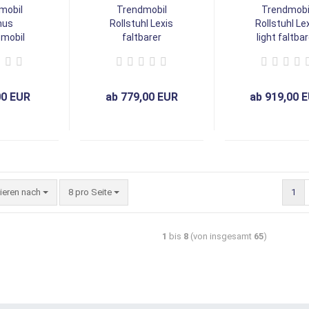
mobil
Trendmobil
Trendmobi
nus
Rollstuhl Lexis
Rollstuhl Le
omobil
faltbarer
light faltbar
itzer 2
Stahlrollstuhl
Aluminiumroll
 km/h,
manuell, optional
manuell, opti
erter
mit
mit
ollstuhl
Trommelbremse
Trommelbre
00 EUR
ab 779,00 EUR
ab 919,00 
tieren nach
8 pro Seite
1
1
bis
8
(von insgesamt
65
)