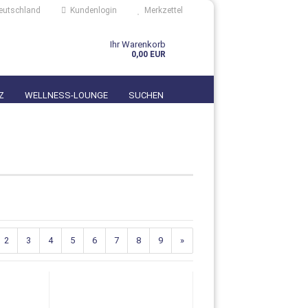
eutschland
Kundenlogin
Merkzettel
Ihr Warenkorb
0,00 EUR
Z
WELLNESS-LOUNGE
SUCHEN
n?
2
3
4
5
6
7
8
9
»