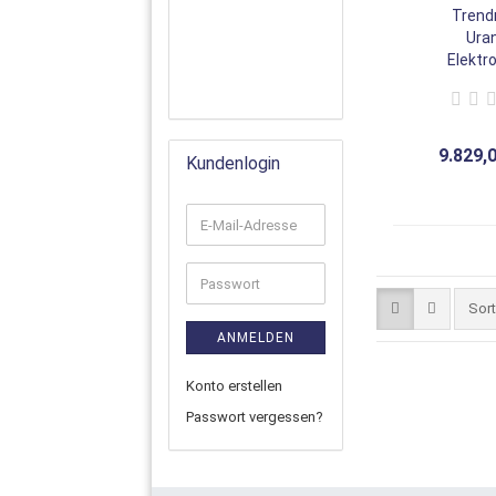
Trend
Ura
Elektr
Doppels
Sitze 6
gefed
Elektror
9.829,
Kundenlogin
Sor
ANMELDEN
Konto erstellen
Passwort vergessen?