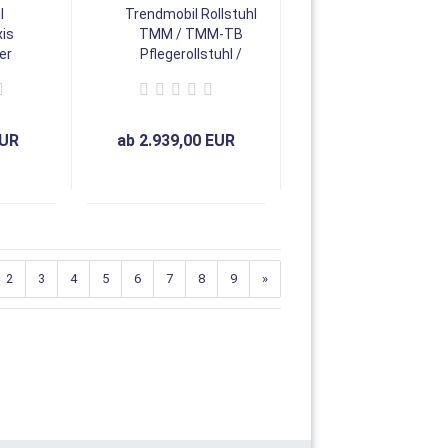
l
Trendmobil Rollstuhl
xis
TMM / TMM-TB
er
Pflegerollstuhl /
stuhl
Multifunktionsrollstuhl,
onal
optional mit
Trommelbremse
mse
EUR
ab 2.939,00 EUR
2
3
4
5
6
7
8
9
»