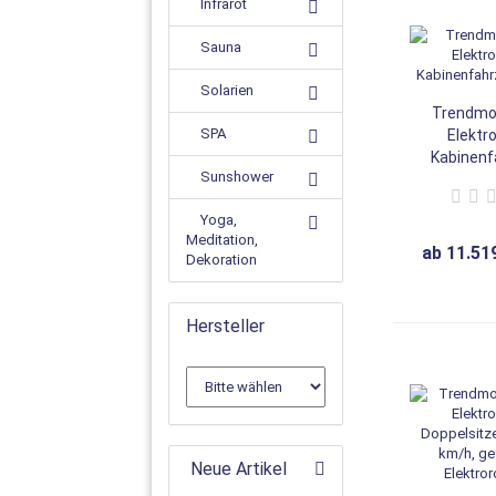
Infrarot
Sauna
Solarien
Trendmob
SPA
Elektr
Kabinenf
Sunshower
4-
Yoga,
Meditation,
ab 11.51
Dekoration
Hersteller
Neue Artikel