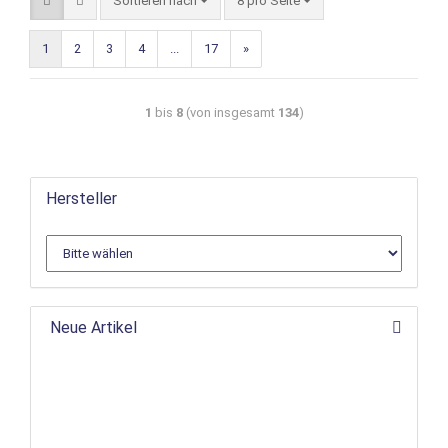
Sortieren nach
8 pro Seite
1
2
3
4
...
17
»
1
bis
8
(von insgesamt
134
)
Hersteller
Neue Artikel