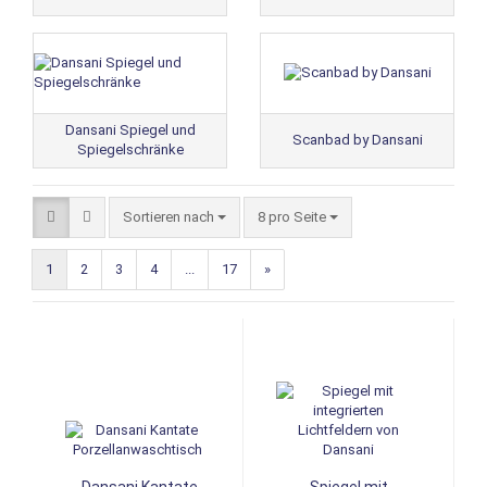
Dansani Spiegel und
Scanbad by Dansani
Spiegelschränke
Sortieren nach
8 pro Seite
1
2
3
4
...
17
»
Dansani Kantate
Spiegel mit