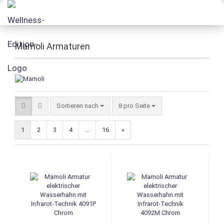
Mamoli Armaturen
Sortieren nach
8 pro Seite
1
2
3
4
...
16
»