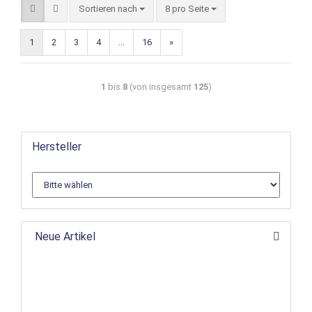
Sortieren nach
8 pro Seite
1
2
3
4
...
16
»
1
bis
8
(von insgesamt
125
)
Hersteller
Neue Artikel