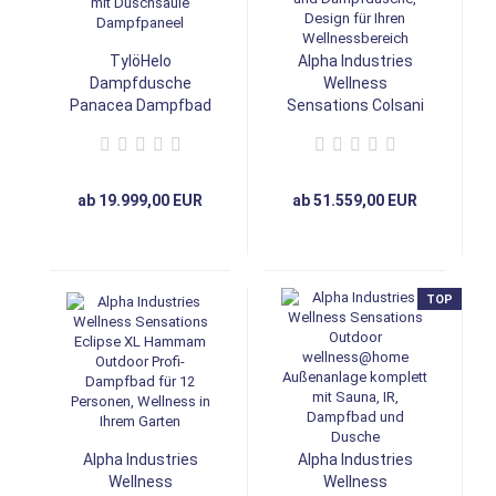
TylöHelo
Alpha Industries
Dampfdusche
Wellness
Panacea Dampfbad
Sensations Colsani
mit Duschsäule
5 in 1 Saunakabine
Dampfpaneel
für 3-6 Personen mit
Infrarot und
Dampfdusche,
ab 19.999,00 EUR
ab 51.559,00 EUR
Design für Ihren
Wellnessbereich
TOP
Alpha Industries
Alpha Industries
Wellness
Wellness