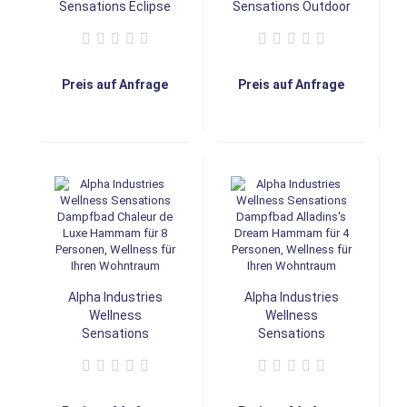
Sensations Eclipse
Sensations Outdoor
XL Hammam
wellness@home
Outdoor Profi-
Außenanlage
Dampfbad für 12
komplett mit Sauna,
Personen, Wellness
IR, Dampfbad und
Preis auf Anfrage
Preis auf Anfrage
in Ihrem Garten
Dusche
Alpha Industries
Alpha Industries
Wellness
Wellness
Sensations
Sensations
Dampfbad Chaleur
Dampfbad Alladins's
de Luxe Hammam
Dream Hammam für
für 8 Personen,
4 Personen,
Wellness für Ihren
Wellness für Ihren