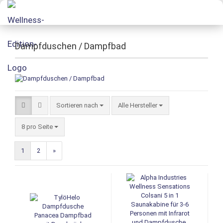
Dampfduschen / Dampfbad
Sortieren nach
Alle Hersteller
8 pro Seite
1
2
»