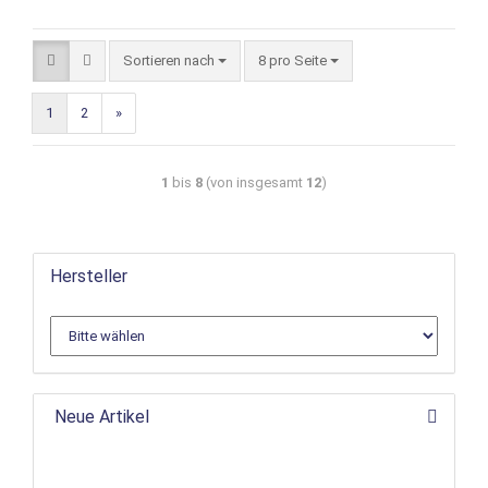
Sortieren nach
8 pro Seite
1
2
»
1
bis
8
(von insgesamt
12
)
Hersteller
Neue Artikel