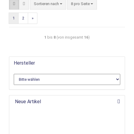
Sortieren nach
8 pro Seite
1
2
»
1
bis
8
(von insgesamt
16
)
Hersteller
Neue Artikel