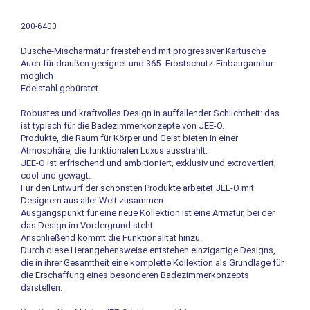
200-6400
Dusche-Mischarmatur freistehend mit progressiver Kartusche
Auch für draußen geeignet und 365 -Frostschutz-Einbaugarnitur
möglich
Edelstahl gebürstet
Robustes und kraftvolles Design in auffallender Schlichtheit: das
ist typisch für die Badezimmerkonzepte von JEE-O.
Produkte, die Raum für Körper und Geist bieten in einer
Atmosphäre, die funktionalen Luxus ausstrahlt.
JEE-O ist erfrischend und ambitioniert, exklusiv und extrovertiert,
cool und gewagt.
Für den Entwurf der schönsten Produkte arbeitet JEE-O mit
Designern aus aller Welt zusammen.
Ausgangspunkt für eine neue Kollektion ist eine Armatur, bei der
das Design im Vordergrund steht.
Anschließend kommt die Funktionalität hinzu.
Durch diese Herangehensweise entstehen einzigartige Designs,
die in ihrer Gesamtheit eine komplette Kollektion als Grundlage für
die Erschaffung eines besonderen Badezimmerkonzepts
darstellen.