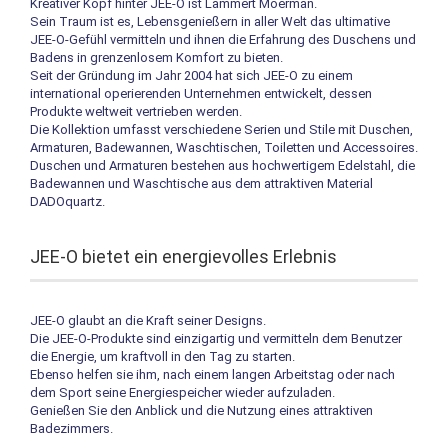
Kreativer Kopf hinter JEE-O ist Lammert Moerman.
Sein Traum ist es, Lebensgenießern in aller Welt das ultimative
JEE-O-Gefühl vermitteln und ihnen die Erfahrung des Duschens und
Badens in grenzenlosem Komfort zu bieten.
Seit der Gründung im Jahr 2004 hat sich JEE-O zu einem
international operierenden Unternehmen entwickelt, dessen
Produkte weltweit vertrieben werden.
Die Kollektion umfasst verschiedene Serien und Stile mit Duschen,
Armaturen, Badewannen, Waschtischen, Toiletten und Accessoires.
Duschen und Armaturen bestehen aus hochwertigem Edelstahl, die
Badewannen und Waschtische aus dem attraktiven Material
DADOquartz.
JEE-O bietet ein energievolles Erlebnis
JEE-O glaubt an die Kraft seiner Designs.
Die JEE-O-Produkte sind einzigartig und vermitteln dem Benutzer
die Energie, um kraftvoll in den Tag zu starten.
Ebenso helfen sie ihm, nach einem langen Arbeitstag oder nach
dem Sport seine Energiespeicher wieder aufzuladen.
Genießen Sie den Anblick und die Nutzung eines attraktiven
Badezimmers.