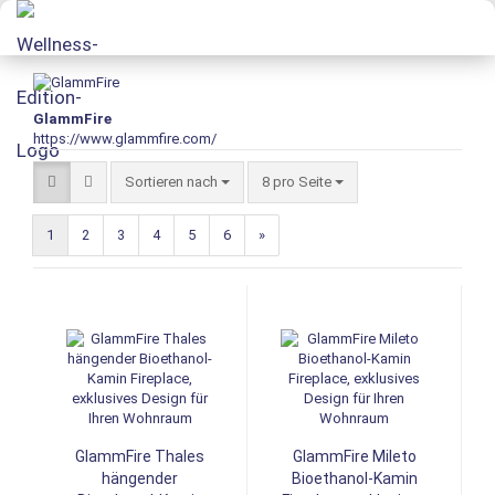
GlammFire
https://www.glammfire.com/
Sortieren nach
8 pro Seite
1
2
3
4
5
6
»
GlammFire Thales
GlammFire Mileto
hängender
Bioethanol-Kamin