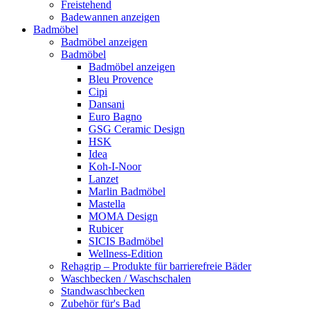
Freistehend
Badewannen anzeigen
Badmöbel
Badmöbel anzeigen
Badmöbel
Badmöbel anzeigen
Bleu Provence
Cipi
Dansani
Euro Bagno
GSG Ceramic Design
HSK
Idea
Koh-I-Noor
Lanzet
Marlin Badmöbel
Mastella
MOMA Design
Rubicer
SICIS Badmöbel
Wellness-Edition
Rehagrip – Produkte für barrierefreie Bäder
Waschbecken / Waschschalen
Standwaschbecken
Zubehör für's Bad