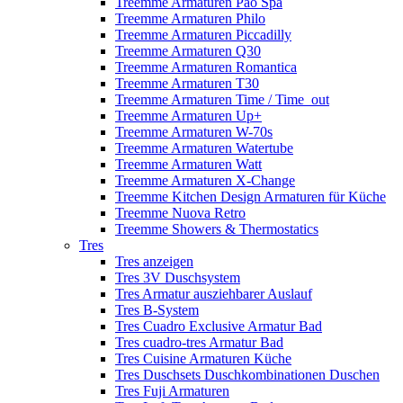
Treemme Armaturen Pao Spa
Treemme Armaturen Philo
Treemme Armaturen Piccadilly
Treemme Armaturen Q30
Treemme Armaturen Romantica
Treemme Armaturen T30
Treemme Armaturen Time / Time_out
Treemme Armaturen Up+
Treemme Armaturen W-70s
Treemme Armaturen Watertube
Treemme Armaturen Watt
Treemme Armaturen X-Change
Treemme Kitchen Design Armaturen für Küche
Treemme Nuova Retro
Treemme Showers & Thermostatics
Tres
Tres anzeigen
Tres 3V Duschsystem
Tres Armatur ausziehbarer Auslauf
Tres B-System
Tres Cuadro Exclusive Armatur Bad
Tres cuadro-tres Armatur Bad
Tres Cuisine Armaturen Küche
Tres Duschsets Duschkombinationen Duschen
Tres Fuji Armaturen