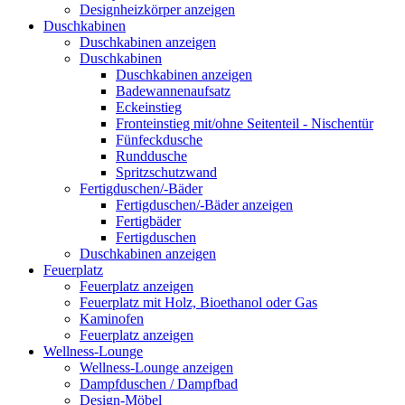
Designheizkörper anzeigen
Duschkabinen
Duschkabinen anzeigen
Duschkabinen
Duschkabinen anzeigen
Badewannenaufsatz
Eckeinstieg
Fronteinstieg mit/ohne Seitenteil - Nischentür
Fünfeckdusche
Runddusche
Spritzschutzwand
Fertigduschen/-Bäder
Fertigduschen/-Bäder anzeigen
Fertigbäder
Fertigduschen
Duschkabinen anzeigen
Feuerplatz
Feuerplatz anzeigen
Feuerplatz mit Holz, Bioethanol oder Gas
Kaminofen
Feuerplatz anzeigen
Wellness-Lounge
Wellness-Lounge anzeigen
Dampfduschen / Dampfbad
Design-Möbel