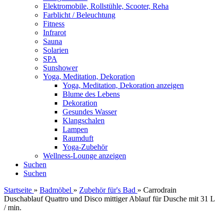
Elektromobile, Rollstühle, Scooter, Reha
Farblicht / Beleuchtung
Fitness
Infrarot
Sauna
Solarien
SPA
Sunshower
Yoga, Meditation, Dekoration
Yoga, Meditation, Dekoration anzeigen
Blume des Lebens
Dekoration
Gesundes Wasser
Klangschalen
Lampen
Raumduft
Yoga-Zubehör
Wellness-Lounge anzeigen
Suchen
Suchen
Startseite
»
Badmöbel
»
Zubehör für's Bad
»
Carrodrain
Duschablauf Quattro und Disco mittiger Ablauf für Dusche mit 31 L
/ min.