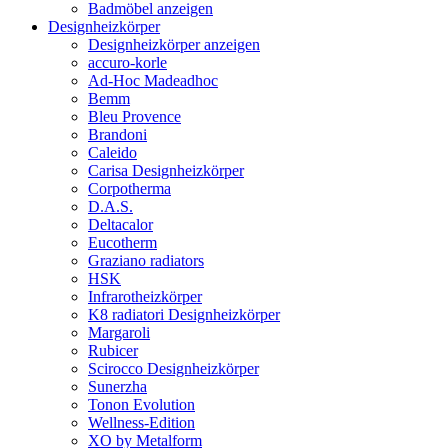
Badmöbel anzeigen
Designheizkörper
Designheizkörper anzeigen
accuro-korle
Ad-Hoc Madeadhoc
Bemm
Bleu Provence
Brandoni
Caleido
Carisa Designheizkörper
Corpotherma
D.A.S.
Deltacalor
Eucotherm
Graziano radiators
HSK
Infrarotheizkörper
K8 radiatori Designheizkörper
Margaroli
Rubicer
Scirocco Designheizkörper
Sunerzha
Tonon Evolution
Wellness-Edition
XO by Metalform