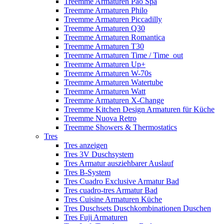
Treemme Armaturen Pao Spa
Treemme Armaturen Philo
Treemme Armaturen Piccadilly
Treemme Armaturen Q30
Treemme Armaturen Romantica
Treemme Armaturen T30
Treemme Armaturen Time / Time_out
Treemme Armaturen Up+
Treemme Armaturen W-70s
Treemme Armaturen Watertube
Treemme Armaturen Watt
Treemme Armaturen X-Change
Treemme Kitchen Design Armaturen für Küche
Treemme Nuova Retro
Treemme Showers & Thermostatics
Tres
Tres anzeigen
Tres 3V Duschsystem
Tres Armatur ausziehbarer Auslauf
Tres B-System
Tres Cuadro Exclusive Armatur Bad
Tres cuadro-tres Armatur Bad
Tres Cuisine Armaturen Küche
Tres Duschsets Duschkombinationen Duschen
Tres Fuji Armaturen