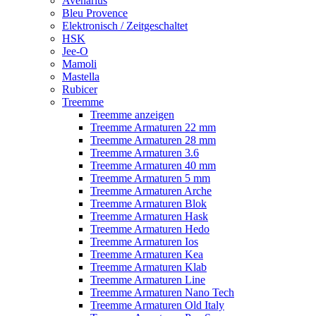
Avenarius
Bleu Provence
Elektronisch / Zeitgeschaltet
HSK
Jee-O
Mamoli
Mastella
Rubicer
Treemme
Treemme anzeigen
Treemme Armaturen 22 mm
Treemme Armaturen 28 mm
Treemme Armaturen 3.6
Treemme Armaturen 40 mm
Treemme Armaturen 5 mm
Treemme Armaturen Arche
Treemme Armaturen Blok
Treemme Armaturen Hask
Treemme Armaturen Hedo
Treemme Armaturen Ios
Treemme Armaturen Kea
Treemme Armaturen Klab
Treemme Armaturen Line
Treemme Armaturen Nano Tech
Treemme Armaturen Old Italy