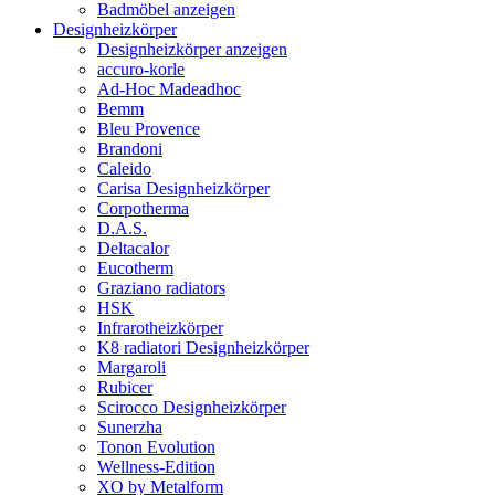
Badmöbel anzeigen
Designheizkörper
Designheizkörper anzeigen
accuro-korle
Ad-Hoc Madeadhoc
Bemm
Bleu Provence
Brandoni
Caleido
Carisa Designheizkörper
Corpotherma
D.A.S.
Deltacalor
Eucotherm
Graziano radiators
HSK
Infrarotheizkörper
K8 radiatori Designheizkörper
Margaroli
Rubicer
Scirocco Designheizkörper
Sunerzha
Tonon Evolution
Wellness-Edition
XO by Metalform