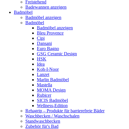
Freistehend
Badewannen anzeigen
Badmöbel
Badmöbel anzeigen
Badmöbel
Badmöbel anzeigen
Bleu Provence
Cipi
Dansani
Euro Bagno
GSG Ceramic Design
HSK
Idea
Koh-I-Noor
Lanzet
Marlin Badmöbel
Mastella
MOMA Design
Rubicer
SICIS Badmöbel
Wellness-Edition
Rehagrip – Produkte für barrierefreie Bäder
Waschbecken / Waschschalen
Standwaschbecken
Zubehör für's Bad