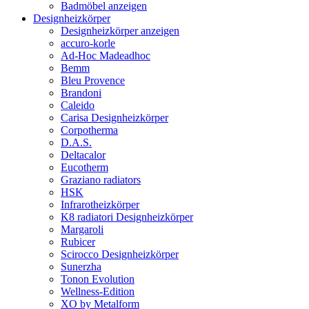
Badmöbel anzeigen
Designheizkörper
Designheizkörper anzeigen
accuro-korle
Ad-Hoc Madeadhoc
Bemm
Bleu Provence
Brandoni
Caleido
Carisa Designheizkörper
Corpotherma
D.A.S.
Deltacalor
Eucotherm
Graziano radiators
HSK
Infrarotheizkörper
K8 radiatori Designheizkörper
Margaroli
Rubicer
Scirocco Designheizkörper
Sunerzha
Tonon Evolution
Wellness-Edition
XO by Metalform