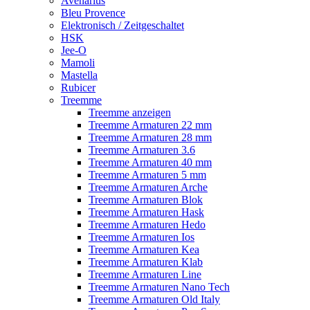
Avenarius
Bleu Provence
Elektronisch / Zeitgeschaltet
HSK
Jee-O
Mamoli
Mastella
Rubicer
Treemme
Treemme anzeigen
Treemme Armaturen 22 mm
Treemme Armaturen 28 mm
Treemme Armaturen 3.6
Treemme Armaturen 40 mm
Treemme Armaturen 5 mm
Treemme Armaturen Arche
Treemme Armaturen Blok
Treemme Armaturen Hask
Treemme Armaturen Hedo
Treemme Armaturen Ios
Treemme Armaturen Kea
Treemme Armaturen Klab
Treemme Armaturen Line
Treemme Armaturen Nano Tech
Treemme Armaturen Old Italy