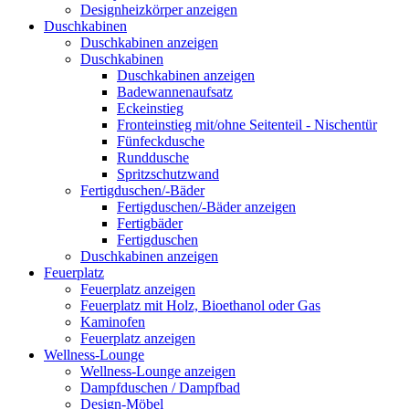
Designheizkörper anzeigen
Duschkabinen
Duschkabinen anzeigen
Duschkabinen
Duschkabinen anzeigen
Badewannenaufsatz
Eckeinstieg
Fronteinstieg mit/ohne Seitenteil - Nischentür
Fünfeckdusche
Runddusche
Spritzschutzwand
Fertigduschen/-Bäder
Fertigduschen/-Bäder anzeigen
Fertigbäder
Fertigduschen
Duschkabinen anzeigen
Feuerplatz
Feuerplatz anzeigen
Feuerplatz mit Holz, Bioethanol oder Gas
Kaminofen
Feuerplatz anzeigen
Wellness-Lounge
Wellness-Lounge anzeigen
Dampfduschen / Dampfbad
Design-Möbel