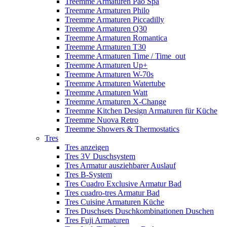
Treemme Armaturen Pao Spa
Treemme Armaturen Philo
Treemme Armaturen Piccadilly
Treemme Armaturen Q30
Treemme Armaturen Romantica
Treemme Armaturen T30
Treemme Armaturen Time / Time_out
Treemme Armaturen Up+
Treemme Armaturen W-70s
Treemme Armaturen Watertube
Treemme Armaturen Watt
Treemme Armaturen X-Change
Treemme Kitchen Design Armaturen für Küche
Treemme Nuova Retro
Treemme Showers & Thermostatics
Tres
Tres anzeigen
Tres 3V Duschsystem
Tres Armatur ausziehbarer Auslauf
Tres B-System
Tres Cuadro Exclusive Armatur Bad
Tres cuadro-tres Armatur Bad
Tres Cuisine Armaturen Küche
Tres Duschsets Duschkombinationen Duschen
Tres Fuji Armaturen