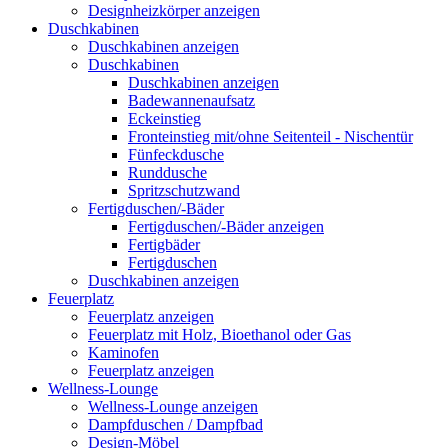
Designheizkörper anzeigen
Duschkabinen
Duschkabinen anzeigen
Duschkabinen
Duschkabinen anzeigen
Badewannenaufsatz
Eckeinstieg
Fronteinstieg mit/ohne Seitenteil - Nischentür
Fünfeckdusche
Runddusche
Spritzschutzwand
Fertigduschen/-Bäder
Fertigduschen/-Bäder anzeigen
Fertigbäder
Fertigduschen
Duschkabinen anzeigen
Feuerplatz
Feuerplatz anzeigen
Feuerplatz mit Holz, Bioethanol oder Gas
Kaminofen
Feuerplatz anzeigen
Wellness-Lounge
Wellness-Lounge anzeigen
Dampfduschen / Dampfbad
Design-Möbel