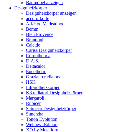
Badmöbel anzeigen
Designheizkörper
Designheizkörper anzeigen
accuro-korle
Ad-Hoc Madeadhoc
Bemm
Bleu Provence
Brandoni
Caleido
Carisa Designheizkörper
Corpotherma
D.A.S.
Deltacalor
Eucotherm
Graziano radiators
HSK
Infrarotheizkörper
K8 radiatori Designheizkörper
Margaroli
Rubicer
Scirocco Designheizkörper
Sunerzha
Tonon Evolution
Wellness-Edition
XO by Metalform