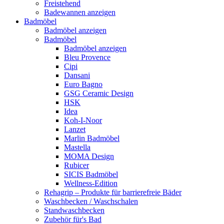
Freistehend
Badewannen anzeigen
Badmöbel
Badmöbel anzeigen
Badmöbel
Badmöbel anzeigen
Bleu Provence
Cipi
Dansani
Euro Bagno
GSG Ceramic Design
HSK
Idea
Koh-I-Noor
Lanzet
Marlin Badmöbel
Mastella
MOMA Design
Rubicer
SICIS Badmöbel
Wellness-Edition
Rehagrip – Produkte für barrierefreie Bäder
Waschbecken / Waschschalen
Standwaschbecken
Zubehör für's Bad