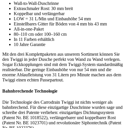
Wall-to-Wall-Duschrinne
Extraschmaler Rost: 30 mm breit
Koppelbar und verlängerbar
LOW = 31 L/Min und Einbauhöhe 54 mm
Einstellbares Gitter für Böden von 4 mm bis 43 mm
All-in-one-Paket
80–110 cm oder 100–160 cm
In 11 Farben erhältlich
10 Jahre Garantie
Mit den drei Komplettpaketen aus unserem Sortiment können Sie
den Twiggi in jeder Dusche perfekt von Wand zu Wand verlegen.
Sogar Eckkopplungen sind mit dem Twiggi-System standardmäßig
realisierbar. Die geringe Einbauhöhe von nur 54 mm und die
enorme Ablaufleistung von 31 Litern pro Minute machen aus dem
Twiggi einen echten Passepartout.
Bahnbrechende Technologie
Die Technologie des Carrodrain Twiggi ist nichts weniger als
bahnbrechend. Für diese einzigartige Duschrinne wurden sage und
schreibe drei Patente verliehen: einzigartiges Dichtungssystem
(Patent Nr. BE 1018522), verlängerbarer und koppelbarer Rost
(Patent Nr. BE 1023701) und revolutionäre Siphontechnik (Patent
Nr. BE 1022376).