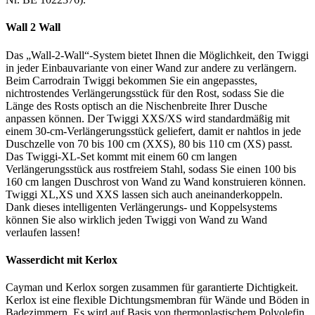
Wall 2 Wall
Das „Wall-2-Wall“-System bietet Ihnen die Möglichkeit, den Twiggi
in jeder Einbauvariante von einer Wand zur andere zu verlängern.
Beim Carrodrain Twiggi bekommen Sie ein angepasstes,
nichtrostendes Verlängerungsstück für den Rost, sodass Sie die
Länge des Rosts optisch an die Nischenbreite Ihrer Dusche
anpassen können. Der Twiggi XXS/XS wird standardmäßig mit
einem 30-cm-Verlängerungsstück geliefert, damit er nahtlos in jede
Duschzelle von 70 bis 100 cm (XXS), 80 bis 110 cm (XS) passt.
Das Twiggi-XL-Set kommt mit einem 60 cm langen
Verlängerungsstück aus rostfreiem Stahl, sodass Sie einen 100 bis
160 cm langen Duschrost von Wand zu Wand konstruieren können.
Twiggi XL,XS und XXS lassen sich auch aneinanderkoppeln.
Dank dieses intelligenten Verlängerungs- und Koppelsystems
können Sie also wirklich jeden Twiggi von Wand zu Wand
verlaufen lassen!
Wasserdicht mit Kerlox
Cayman und Kerlox sorgen zusammen für garantierte Dichtigkeit.
Kerlox ist eine flexible Dichtungsmembran für Wände und Böden in
Badezimmern. Es wird auf Basis von thermoplastischem Polyolefin