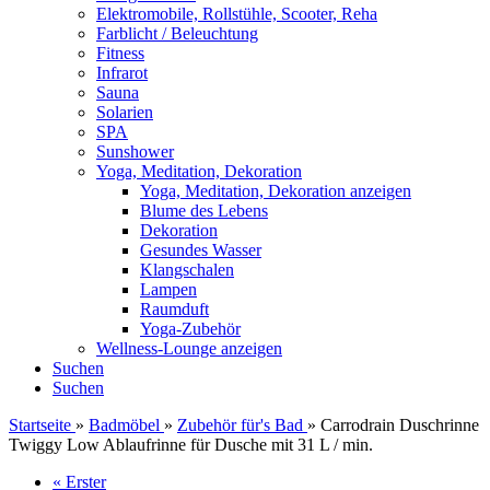
Elektromobile, Rollstühle, Scooter, Reha
Farblicht / Beleuchtung
Fitness
Infrarot
Sauna
Solarien
SPA
Sunshower
Yoga, Meditation, Dekoration
Yoga, Meditation, Dekoration anzeigen
Blume des Lebens
Dekoration
Gesundes Wasser
Klangschalen
Lampen
Raumduft
Yoga-Zubehör
Wellness-Lounge anzeigen
Suchen
Suchen
Startseite
»
Badmöbel
»
Zubehör für's Bad
»
Carrodrain Duschrinne
Twiggy Low Ablaufrinne für Dusche mit 31 L / min.
« Erster