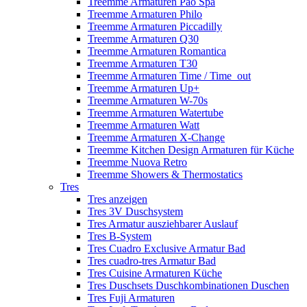
Treemme Armaturen Pao Spa
Treemme Armaturen Philo
Treemme Armaturen Piccadilly
Treemme Armaturen Q30
Treemme Armaturen Romantica
Treemme Armaturen T30
Treemme Armaturen Time / Time_out
Treemme Armaturen Up+
Treemme Armaturen W-70s
Treemme Armaturen Watertube
Treemme Armaturen Watt
Treemme Armaturen X-Change
Treemme Kitchen Design Armaturen für Küche
Treemme Nuova Retro
Treemme Showers & Thermostatics
Tres
Tres anzeigen
Tres 3V Duschsystem
Tres Armatur ausziehbarer Auslauf
Tres B-System
Tres Cuadro Exclusive Armatur Bad
Tres cuadro-tres Armatur Bad
Tres Cuisine Armaturen Küche
Tres Duschsets Duschkombinationen Duschen
Tres Fuji Armaturen