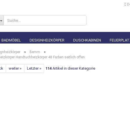
D
Lieferland
BADMÖBEL
DESIGNHEIZKÖRPER
DUSCHKABINEN
FEUERPLAT
»
»
gnheizkörper
Bemm
körper Handtuchheizkörper 48 Farben seitlich offen
ck
weiter »
Letzter »
114
Artikel in dieser Kategorie
Konto erstellen
Passwort vergesse