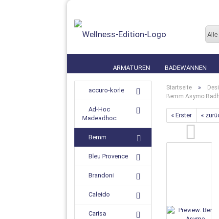
Alle
ARMATUREN
BADEWANNEN
»
Startseite
Desi
accuro-korle
Bemm Asymo Badheiz
Ad-Hoc
« Erster
« zurü
Madeadhoc
Bemm
Bleu Provence
Brandoni
Caleido
Carisa