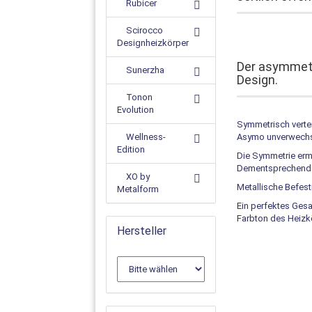
Rubicer
Scirocco
Designheizkörper
Der asymmet
Sunerzha
Design.
Tonon
Evolution
Symmetrisch vertei
Wellness-
Asymo unverwechs
Edition
Die Symmetrie ermö
Dementsprechend S
XO by
Metallische Befes
Metalform
Ein perfektes Gesa
Farbton des Heizk
Hersteller