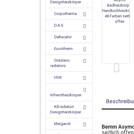
Designheizkörper
Corpotherma
D.A.S.
Deltacalor
Eucotherm
Graziano
radiators
HSK
Infrarotheizkörper
Beschreibu
K8 radiatori
Designheizkörper
Margaroli
Bemm Asymo 
seitlich offen