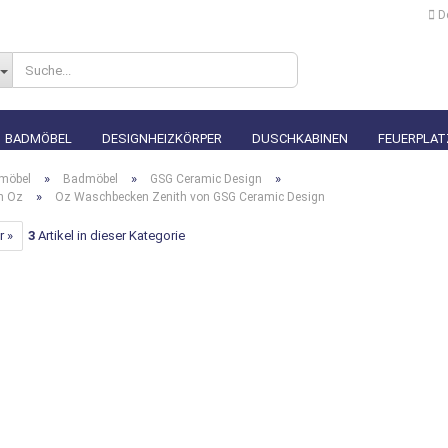
D
Lieferland
BADMÖBEL
DESIGNHEIZKÖRPER
DUSCHKABINEN
FEUERPLAT
»
»
»
möbel
Badmöbel
GSG Ceramic Design
»
n Oz
Oz Waschbecken Zenith von GSG Ceramic Design
r »
3
Artikel in dieser Kategorie
Konto erstellen
Passwort vergesse