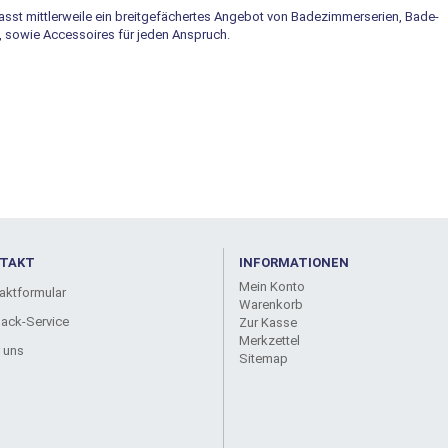
asst mittlerweile ein breitgefächertes Angebot von Badezimmerserien, Bade-
sowie Accessoires für jeden Anspruch.
TAKT
INFORMATIONEN
Mein Konto
aktformular
Warenkorb
back-Service
Zur Kasse
Merkzettel
 uns
Sitemap