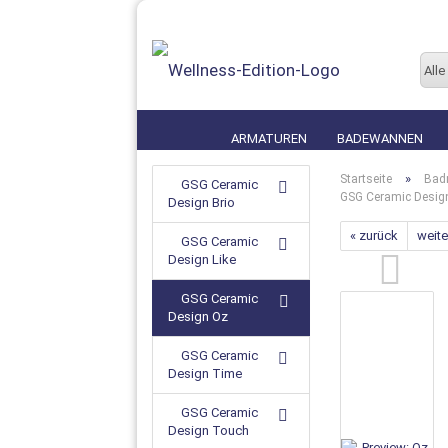
Alle
ARMATUREN
BADEWANNEN
»
Startseite
Bad
GSG Ceramic
GSG Ceramic Desig
Design Brio
« zurück
weite
GSG Ceramic
Design Like
GSG Ceramic
Design Oz
GSG Ceramic
Design Time
GSG Ceramic
Design Touch