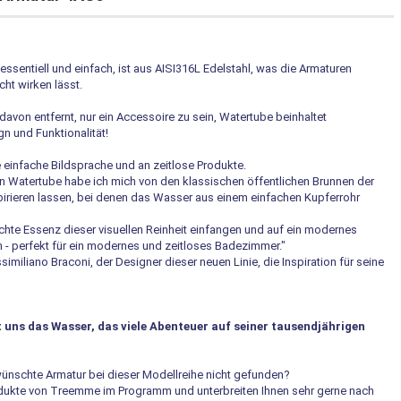
essentiell und einfach, ist aus AISI316L Edelstahl, was die Armaturen
ht wirken lässt.
 davon entfernt, nur ein Accessoire zu sein, Watertube beinhaltet
n und Funktionalität!
e einfache Bildsprache und an zeitlose Produkte.
on Watertube habe ich mich von den klassischen öffentlichen Brunnen der
pirieren lassen, bei denen das Wasser aus einem einfachen Kupferrohr
lichte Essenz dieser visuellen Reinheit einfangen und auf ein modernes
 - perfekt für ein modernes und zeitloses Badezimmer."
imiliano Braconi, der Designer dieser neuen Linie, die Inspiration für seine
 uns das Wasser, das viele Abenteuer auf seiner tausendjährigen
wünschte Armatur bei dieser Modellreihe nicht gefunden?
rodukte von Treemme im Programm und unterbreiten Ihnen sehr gerne nach