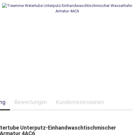
ng
Bewertungen
Kundenrezensionen
ertube Unterputz-Einhandwaschtischmischer
Armatur 4AC6