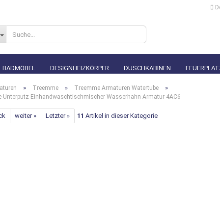
D
Lieferland
BADMÖBEL
DESIGNHEIZKÖRPER
DUSCHKABINEN
FEUERPLAT
»
»
»
aturen
Treemme
Treemme Armaturen Watertube
 Unterputz-Einhandwaschtischmischer Wasserhahn Armatur 4AC6
ck
weiter »
Letzter »
11
Artikel in dieser Kategorie
Konto erstellen
Passwort vergesse