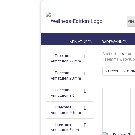
Alle
ARMATUREN
BADEWANNEN
»
Startseite
Arm
Treemme
Treemme Watertube
Armaturen 22 mm
« Erster
« zurü
Treemme
Armaturen 28 mm
Treemme
Armaturen 3.6
Treemme
Armaturen 40 mm
Treemme
Armaturen 5 mm