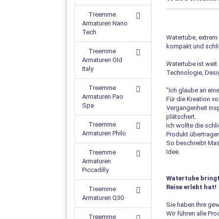
Treemme
Armaturen Nano
Tech
Watertube, extrem 
kompakt und schlic
Treemme
Armaturen Old
Watertube ist weit
Italy
Technologie, Desig
Treemme
"Ich glaube an ein
Armaturen Pao
Für die Kreation v
Spa
Vergangenheit ins
plätschert.
Treemme
Ich wollte die sch
Armaturen Philo
Produkt übertragen
So beschreibt Mass
Idee.
Treemme
Armaturen
Piccadilly
Watertube bringt
Reise erlebt hat!
Treemme
Armaturen Q30
Sie haben Ihre ge
Wir führen alle P
Treemme