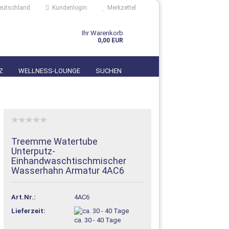
eutschland
Kundenlogin
Merkzettel
Ihr Warenkorb
0,00 EUR
Z
WELLNESS-LOUNGE
SUCHEN
Treemme Watertube
Unterputz-
Einhandwaschtischmischer
n?
Wasserhahn Armatur 4AC6
Art.Nr.:
4AC6
Lieferzeit:
ca. 30 - 40 Tage